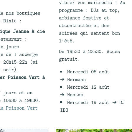
vibrer vos mercredis ! Au
programme : DJs au top,
de nos boutiques
ambiance festive et
t Binic :
décontractée et des
ique Jeanne & cie
soirées qui sentent bon
estaurant :
l’été.
ux jours
De 19h30 à 22h30. Accès
re de l'auberge
gratuit.
t 20h15-22h (si
u soir).
Mercredi 05 août
er Poisson Vert à
➔ Hermann
Mercredi 12 août
7 jours et en
➔ Nestam
e 10h30 à 19h30.
Mercredi 19 août ➔ DJ
du Poisson Vert
IBO