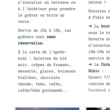
saison !
s'installer en terrasse ou
à l'intérieur pour prendre
Horaires 
le goûter ou boire un
à Plélo e
verre.
➔ La
bout
Servis de 15h à 18h, les
sous le r
goûters sont
sans
Ouverte a
réservation
.
d'ouvertu
14h-18h e
À la carte de l'après-
service d
midi : Galettes de blé
➔ Le
Corn
noir, crêpes de froment,
Binic
:
desserts, glaces, boissons
Ouvert 7/
fraîches, chocolats
continu d
chauds, thés, cafés,
Facebook 
cafés/thés gourmands...