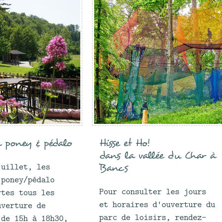
 poney & pédalo
Hisse et Ho!
dans la vallée du Char à
juillet, les
Bancs
 poney/pédalo
Pour consulter les jours
rtes tous les
et horaires d'ouverture du
uverture de
parc de loisirs, rendez-
 de 15h à 18h30,