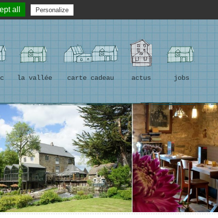
☎ 02 96 74 13 63
RÉSERVER UNE TABLE
pt all
Personalize
c
la vallée
carte cadeau
actus
jobs