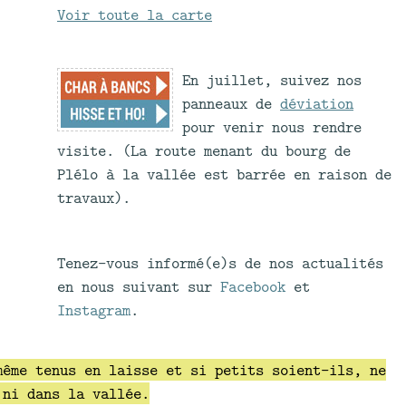
Voir toute la carte
En juillet, suivez nos
panneaux de
déviation
pour venir nous rendre
visite. (La route menant du bourg de
Plélo à la vallée est barrée en raison de
travaux).
Tenez-vous informé(e)s de nos actualités
en nous suivant sur
Facebook
et
Instagram
.
même tenus en laisse et si petits soient-ils, ne
 ni dans la vallée.