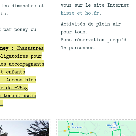
vous sur le site Internet
 les dimanches et
hisse-et-ho.fr
.
iés.
Activités de plein air
€ par poney ou
pour tous.
Sans réservation jusqu'à
15 personnes.
ney :
Chaussures
bligatoires pour
des accompagnants
et enfants
). Accessibles
ts de -25kg
e tenant assis
).