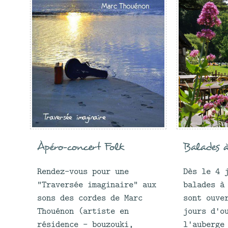
Àpéro-concert Folk
Balades à
Rendez-vous pour une
Dès le 4 
"Traversée imaginaire" aux
balades à
sons des cordes de Marc
sont ouve
Thouénon (artiste en
jours d'o
résidence - bouzouki,
l'auberge