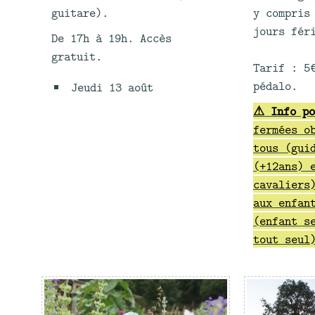
guitare).
y compris
jours fér
De 17h à 19h. Accès
gratuit.
Tarif : 5
pédalo.
Jeudi 13 août
⚠ Info po
fermées o
tous (gui
(+12ans) 
cavaliers
aux enfan
(enfant s
tout seul