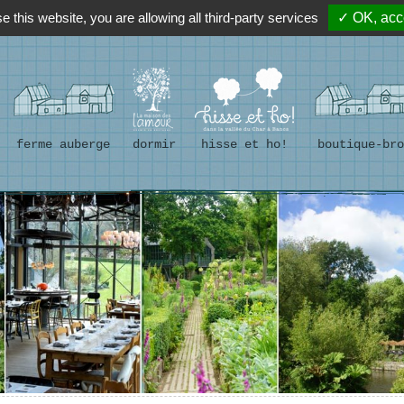
e this website, you are allowing all third-party services
✓ OK, acce
ferme auberge
dormir
hisse et ho!
boutique-bro