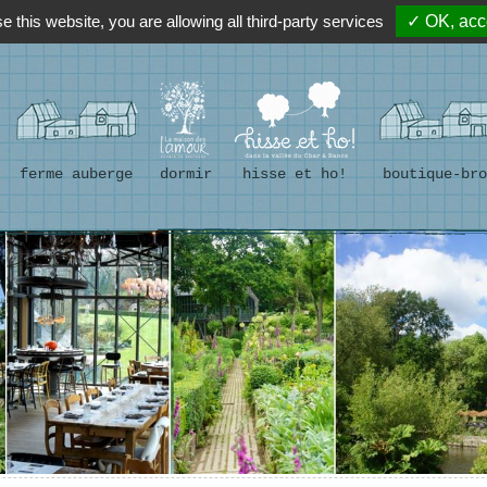
e this website, you are allowing all third-party services
✓ OK, acce
ferme auberge
dormir
hisse et ho!
boutique-bro