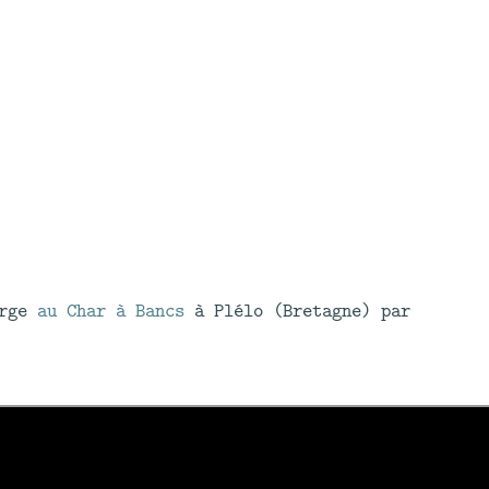
erge
au Char à Bancs
à Plélo (Bretagne) par