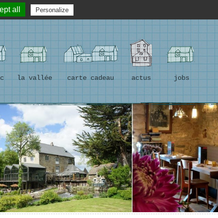
☎ 02 96 74 13 63
RÉSERVER UNE TABLE
pt all
Personalize
c
la vallée
carte cadeau
actus
jobs